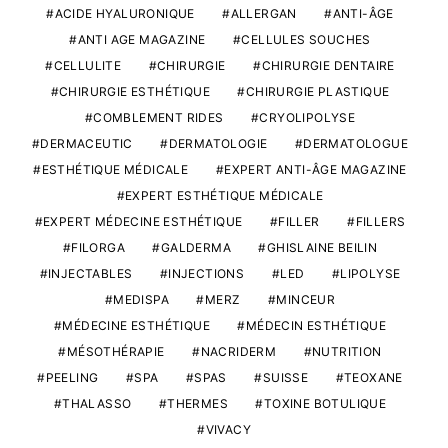
ACIDE HYALURONIQUE
ALLERGAN
ANTI-ÂGE
ANTI AGE MAGAZINE
CELLULES SOUCHES
CELLULITE
CHIRURGIE
CHIRURGIE DENTAIRE
CHIRURGIE ESTHÉTIQUE
CHIRURGIE PLASTIQUE
COMBLEMENT RIDES
CRYOLIPOLYSE
DERMACEUTIC
DERMATOLOGIE
DERMATOLOGUE
ESTHÉTIQUE MÉDICALE
EXPERT ANTI-ÂGE MAGAZINE
EXPERT ESTHÉTIQUE MÉDICALE
EXPERT MÉDECINE ESTHÉTIQUE
FILLER
FILLERS
FILORGA
GALDERMA
GHISLAINE BEILIN
INJECTABLES
INJECTIONS
LED
LIPOLYSE
MEDISPA
MERZ
MINCEUR
MÉDECINE ESTHÉTIQUE
MÉDECIN ESTHÉTIQUE
MÉSOTHÉRAPIE
NACRIDERM
NUTRITION
PEELING
SPA
SPAS
SUISSE
TEOXANE
THALASSO
THERMES
TOXINE BOTULIQUE
VIVACY