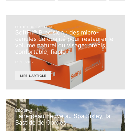
ESTHÉTIQUE MÉDICALE
SoftFil® Precision : des micro-
canules de qualité pour restaurer le
volume naturel du visage: précis,
confortable, fiable
09/10/2017
LIRE L'ARTICLE
MÉDISPAS
Faire peau neuve au Spa Sisley, la
Bastide de Gordes