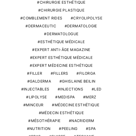
CHIRURGIE ESTHÉTIQUE
CHIRURGIE PLASTIQUE
COMBLEMENT RIDES
CRYOLIPOLYSE
DERMACEUTIC
DERMATOLOGIE
DERMATOLOGUE
ESTHÉTIQUE MÉDICALE
EXPERT ANTI-ÂGE MAGAZINE
EXPERT ESTHÉTIQUE MÉDICALE
EXPERT MÉDECINE ESTHÉTIQUE
FILLER
FILLERS
FILORGA
GALDERMA
GHISLAINE BEILIN
INJECTABLES
INJECTIONS
LED
LIPOLYSE
MEDISPA
MERZ
MINCEUR
MÉDECINE ESTHÉTIQUE
MÉDECIN ESTHÉTIQUE
MÉSOTHÉRAPIE
NACRIDERM
NUTRITION
PEELING
SPA