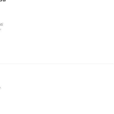
ti
r
e