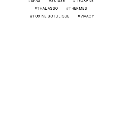
SPAS
SUISSE
TEOXANE
THALASSO
THERMES
TOXINE BOTULIQUE
VIVACY