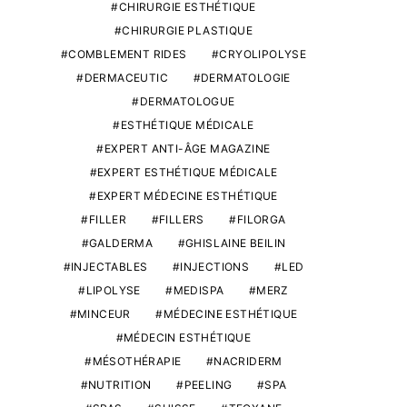
CHIRURGIE ESTHÉTIQUE
CHIRURGIE PLASTIQUE
COMBLEMENT RIDES
CRYOLIPOLYSE
DERMACEUTIC
DERMATOLOGIE
DERMATOLOGUE
ESTHÉTIQUE MÉDICALE
EXPERT ANTI-ÂGE MAGAZINE
EXPERT ESTHÉTIQUE MÉDICALE
EXPERT MÉDECINE ESTHÉTIQUE
FILLER
FILLERS
FILORGA
GALDERMA
GHISLAINE BEILIN
INJECTABLES
INJECTIONS
LED
LIPOLYSE
MEDISPA
MERZ
MINCEUR
MÉDECINE ESTHÉTIQUE
MÉDECIN ESTHÉTIQUE
MÉSOTHÉRAPIE
NACRIDERM
NUTRITION
PEELING
SPA