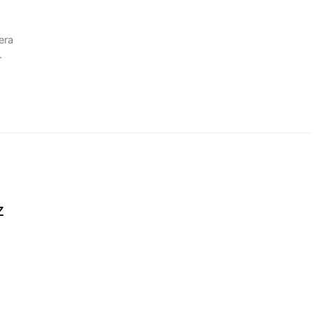
era
.
z