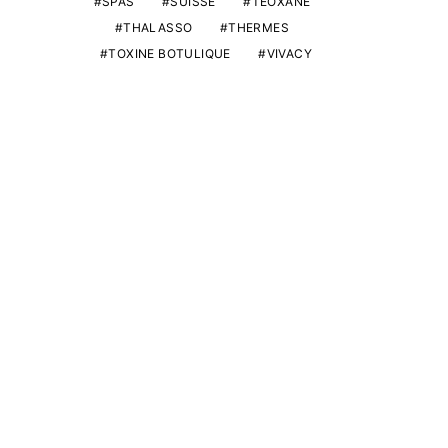
SPAS
SUISSE
TEOXANE
THALASSO
THERMES
TOXINE BOTULIQUE
VIVACY