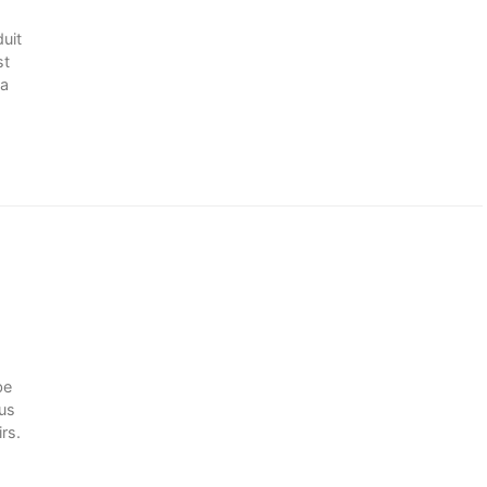
duit
st
La
be
lus
rs.