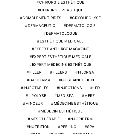
CHIRURGIE ESTHÉTIQUE
CHIRURGIE PLASTIQUE
COMBLEMENT RIDES
CRYOLIPOLYSE
DERMACEUTIC
DERMATOLOGIE
DERMATOLOGUE
ESTHÉTIQUE MÉDICALE
EXPERT ANTI-ÂGE MAGAZINE
EXPERT ESTHÉTIQUE MÉDICALE
EXPERT MÉDECINE ESTHÉTIQUE
FILLER
FILLERS
FILORGA
GALDERMA
GHISLAINE BEILIN
INJECTABLES
INJECTIONS
LED
LIPOLYSE
MEDISPA
MERZ
MINCEUR
MÉDECINE ESTHÉTIQUE
MÉDECIN ESTHÉTIQUE
MÉSOTHÉRAPIE
NACRIDERM
NUTRITION
PEELING
SPA