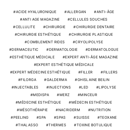
ACIDE HYALURONIQUE
ALLERGAN
ANTI-ÂGE
ANTI AGE MAGAZINE
CELLULES SOUCHES
CELLULITE
CHIRURGIE
CHIRURGIE DENTAIRE
CHIRURGIE ESTHÉTIQUE
CHIRURGIE PLASTIQUE
COMBLEMENT RIDES
CRYOLIPOLYSE
DERMACEUTIC
DERMATOLOGIE
DERMATOLOGUE
ESTHÉTIQUE MÉDICALE
EXPERT ANTI-ÂGE MAGAZINE
EXPERT ESTHÉTIQUE MÉDICALE
EXPERT MÉDECINE ESTHÉTIQUE
FILLER
FILLERS
FILORGA
GALDERMA
GHISLAINE BEILIN
INJECTABLES
INJECTIONS
LED
LIPOLYSE
MEDISPA
MERZ
MINCEUR
MÉDECINE ESTHÉTIQUE
MÉDECIN ESTHÉTIQUE
MÉSOTHÉRAPIE
NACRIDERM
NUTRITION
PEELING
SPA
SPAS
SUISSE
TEOXANE
THALASSO
THERMES
TOXINE BOTULIQUE