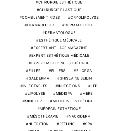
CHIRURGIE ESTHÉTIQUE
CHIRURGIE PLASTIQUE
COMBLEMENT RIDES
CRYOLIPOLYSE
DERMACEUTIC
DERMATOLOGIE
DERMATOLOGUE
ESTHÉTIQUE MÉDICALE
EXPERT ANTI-ÂGE MAGAZINE
EXPERT ESTHÉTIQUE MÉDICALE
EXPERT MÉDECINE ESTHÉTIQUE
FILLER
FILLERS
FILORGA
GALDERMA
GHISLAINE BEILIN
INJECTABLES
INJECTIONS
LED
LIPOLYSE
MEDISPA
MERZ
MINCEUR
MÉDECINE ESTHÉTIQUE
MÉDECIN ESTHÉTIQUE
MÉSOTHÉRAPIE
NACRIDERM
NUTRITION
PEELING
SPA