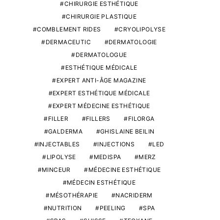
CHIRURGIE ESTHÉTIQUE
CHIRURGIE PLASTIQUE
COMBLEMENT RIDES
CRYOLIPOLYSE
DERMACEUTIC
DERMATOLOGIE
DERMATOLOGUE
ESTHÉTIQUE MÉDICALE
EXPERT ANTI-ÂGE MAGAZINE
EXPERT ESTHÉTIQUE MÉDICALE
EXPERT MÉDECINE ESTHÉTIQUE
FILLER
FILLERS
FILORGA
GALDERMA
GHISLAINE BEILIN
INJECTABLES
INJECTIONS
LED
LIPOLYSE
MEDISPA
MERZ
MINCEUR
MÉDECINE ESTHÉTIQUE
MÉDECIN ESTHÉTIQUE
MÉSOTHÉRAPIE
NACRIDERM
NUTRITION
PEELING
SPA