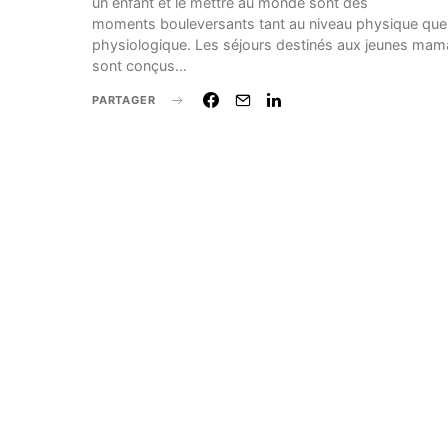
un enfant et le mettre au monde sont des
moments bouleversants tant au niveau physique que
physiologique. Les séjours destinés aux jeunes ma
sont conçus…
PARTAGER