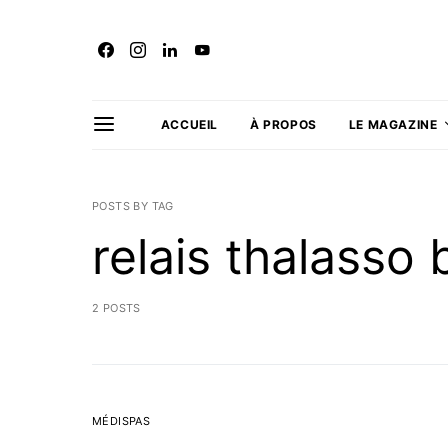
ACCUEIL
À PROPOS
LE MAGAZINE
POSTS BY TAG
relais thalasso
2 POSTS
MÉDISPAS