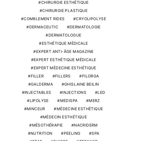
CHIRURGIE ESTHÉTIQUE
CHIRURGIE PLASTIQUE
COMBLEMENT RIDES
CRYOLIPOLYSE
DERMACEUTIC
DERMATOLOGIE
DERMATOLOGUE
ESTHÉTIQUE MÉDICALE
EXPERT ANTI-ÂGE MAGAZINE
EXPERT ESTHÉTIQUE MÉDICALE
EXPERT MÉDECINE ESTHÉTIQUE
FILLER
FILLERS
FILORGA
GALDERMA
GHISLAINE BEILIN
INJECTABLES
INJECTIONS
LED
LIPOLYSE
MEDISPA
MERZ
MINCEUR
MÉDECINE ESTHÉTIQUE
MÉDECIN ESTHÉTIQUE
MÉSOTHÉRAPIE
NACRIDERM
NUTRITION
PEELING
SPA