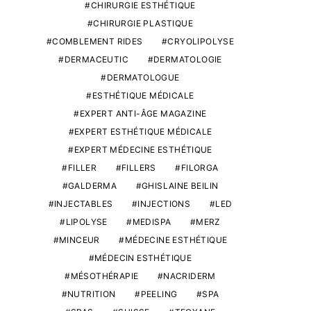
CHIRURGIE ESTHÉTIQUE
CHIRURGIE PLASTIQUE
COMBLEMENT RIDES
CRYOLIPOLYSE
DERMACEUTIC
DERMATOLOGIE
DERMATOLOGUE
ESTHÉTIQUE MÉDICALE
EXPERT ANTI-ÂGE MAGAZINE
EXPERT ESTHÉTIQUE MÉDICALE
EXPERT MÉDECINE ESTHÉTIQUE
FILLER
FILLERS
FILORGA
GALDERMA
GHISLAINE BEILIN
INJECTABLES
INJECTIONS
LED
LIPOLYSE
MEDISPA
MERZ
MINCEUR
MÉDECINE ESTHÉTIQUE
MÉDECIN ESTHÉTIQUE
MÉSOTHÉRAPIE
NACRIDERM
NUTRITION
PEELING
SPA