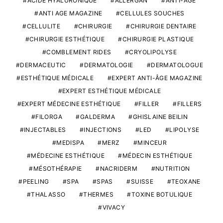
ACIDE HYALURONIQUE
ALLERGAN
ANTI-ÂGE
ANTI AGE MAGAZINE
CELLULES SOUCHES
CELLULITE
CHIRURGIE
CHIRURGIE DENTAIRE
CHIRURGIE ESTHÉTIQUE
CHIRURGIE PLASTIQUE
COMBLEMENT RIDES
CRYOLIPOLYSE
DERMACEUTIC
DERMATOLOGIE
DERMATOLOGUE
ESTHÉTIQUE MÉDICALE
EXPERT ANTI-ÂGE MAGAZINE
EXPERT ESTHÉTIQUE MÉDICALE
EXPERT MÉDECINE ESTHÉTIQUE
FILLER
FILLERS
FILORGA
GALDERMA
GHISLAINE BEILIN
INJECTABLES
INJECTIONS
LED
LIPOLYSE
MEDISPA
MERZ
MINCEUR
MÉDECINE ESTHÉTIQUE
MÉDECIN ESTHÉTIQUE
MÉSOTHÉRAPIE
NACRIDERM
NUTRITION
PEELING
SPA
SPAS
SUISSE
TEOXANE
THALASSO
THERMES
TOXINE BOTULIQUE
VIVACY