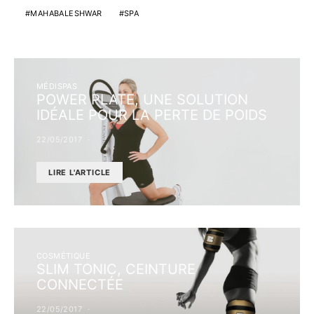
MAHABALESHWAR
SPA
MÉDISPAS
POWER PLATE, UNE SOLUTION
IDÉALE POUR LA PERTE DE POIDS
22/05/2017
LIRE L'ARTICLE
COSMÉTIQUE
SLIM TONIC, CEINTURE
CONNECTÉE
22/05/2017