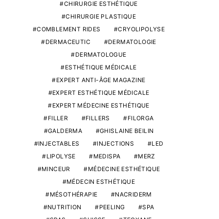
CHIRURGIE ESTHÉTIQUE
CHIRURGIE PLASTIQUE
COMBLEMENT RIDES
CRYOLIPOLYSE
DERMACEUTIC
DERMATOLOGIE
DERMATOLOGUE
ESTHÉTIQUE MÉDICALE
EXPERT ANTI-ÂGE MAGAZINE
EXPERT ESTHÉTIQUE MÉDICALE
EXPERT MÉDECINE ESTHÉTIQUE
FILLER
FILLERS
FILORGA
GALDERMA
GHISLAINE BEILIN
INJECTABLES
INJECTIONS
LED
LIPOLYSE
MEDISPA
MERZ
MINCEUR
MÉDECINE ESTHÉTIQUE
MÉDECIN ESTHÉTIQUE
MÉSOTHÉRAPIE
NACRIDERM
NUTRITION
PEELING
SPA