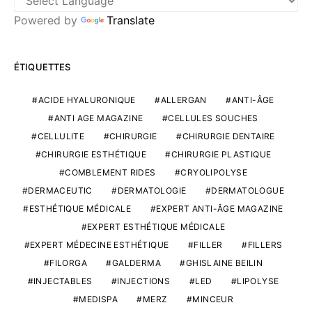
Powered by
Translate
ÉTIQUETTES
ACIDE HYALURONIQUE
ALLERGAN
ANTI-ÂGE
ANTI AGE MAGAZINE
CELLULES SOUCHES
CELLULITE
CHIRURGIE
CHIRURGIE DENTAIRE
CHIRURGIE ESTHÉTIQUE
CHIRURGIE PLASTIQUE
COMBLEMENT RIDES
CRYOLIPOLYSE
DERMACEUTIC
DERMATOLOGIE
DERMATOLOGUE
ESTHÉTIQUE MÉDICALE
EXPERT ANTI-ÂGE MAGAZINE
EXPERT ESTHÉTIQUE MÉDICALE
EXPERT MÉDECINE ESTHÉTIQUE
FILLER
FILLERS
FILORGA
GALDERMA
GHISLAINE BEILIN
INJECTABLES
INJECTIONS
LED
LIPOLYSE
MEDISPA
MERZ
MINCEUR