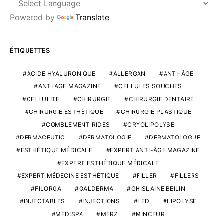
Powered by
Translate
ÉTIQUETTES
ACIDE HYALURONIQUE
ALLERGAN
ANTI-ÂGE
ANTI AGE MAGAZINE
CELLULES SOUCHES
CELLULITE
CHIRURGIE
CHIRURGIE DENTAIRE
CHIRURGIE ESTHÉTIQUE
CHIRURGIE PLASTIQUE
COMBLEMENT RIDES
CRYOLIPOLYSE
DERMACEUTIC
DERMATOLOGIE
DERMATOLOGUE
ESTHÉTIQUE MÉDICALE
EXPERT ANTI-ÂGE MAGAZINE
EXPERT ESTHÉTIQUE MÉDICALE
EXPERT MÉDECINE ESTHÉTIQUE
FILLER
FILLERS
FILORGA
GALDERMA
GHISLAINE BEILIN
INJECTABLES
INJECTIONS
LED
LIPOLYSE
MEDISPA
MERZ
MINCEUR