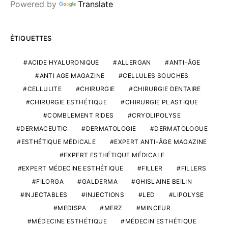
Powered by
Translate
ÉTIQUETTES
ACIDE HYALURONIQUE
ALLERGAN
ANTI-ÂGE
ANTI AGE MAGAZINE
CELLULES SOUCHES
CELLULITE
CHIRURGIE
CHIRURGIE DENTAIRE
CHIRURGIE ESTHÉTIQUE
CHIRURGIE PLASTIQUE
COMBLEMENT RIDES
CRYOLIPOLYSE
DERMACEUTIC
DERMATOLOGIE
DERMATOLOGUE
ESTHÉTIQUE MÉDICALE
EXPERT ANTI-ÂGE MAGAZINE
EXPERT ESTHÉTIQUE MÉDICALE
EXPERT MÉDECINE ESTHÉTIQUE
FILLER
FILLERS
FILORGA
GALDERMA
GHISLAINE BEILIN
INJECTABLES
INJECTIONS
LED
LIPOLYSE
MEDISPA
MERZ
MINCEUR
MÉDECINE ESTHÉTIQUE
MÉDECIN ESTHÉTIQUE