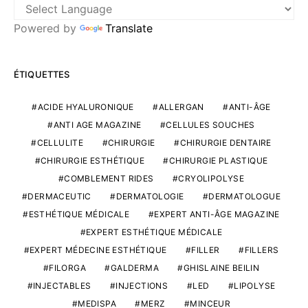
Powered by
Translate
ÉTIQUETTES
ACIDE HYALURONIQUE
ALLERGAN
ANTI-ÂGE
ANTI AGE MAGAZINE
CELLULES SOUCHES
CELLULITE
CHIRURGIE
CHIRURGIE DENTAIRE
CHIRURGIE ESTHÉTIQUE
CHIRURGIE PLASTIQUE
COMBLEMENT RIDES
CRYOLIPOLYSE
DERMACEUTIC
DERMATOLOGIE
DERMATOLOGUE
ESTHÉTIQUE MÉDICALE
EXPERT ANTI-ÂGE MAGAZINE
EXPERT ESTHÉTIQUE MÉDICALE
EXPERT MÉDECINE ESTHÉTIQUE
FILLER
FILLERS
FILORGA
GALDERMA
GHISLAINE BEILIN
INJECTABLES
INJECTIONS
LED
LIPOLYSE
MEDISPA
MERZ
MINCEUR