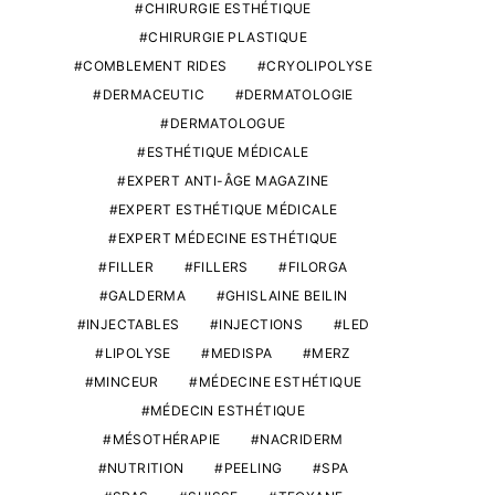
CHIRURGIE ESTHÉTIQUE
CHIRURGIE PLASTIQUE
COMBLEMENT RIDES
CRYOLIPOLYSE
DERMACEUTIC
DERMATOLOGIE
DERMATOLOGUE
ESTHÉTIQUE MÉDICALE
EXPERT ANTI-ÂGE MAGAZINE
EXPERT ESTHÉTIQUE MÉDICALE
EXPERT MÉDECINE ESTHÉTIQUE
FILLER
FILLERS
FILORGA
GALDERMA
GHISLAINE BEILIN
INJECTABLES
INJECTIONS
LED
LIPOLYSE
MEDISPA
MERZ
MINCEUR
MÉDECINE ESTHÉTIQUE
MÉDECIN ESTHÉTIQUE
MÉSOTHÉRAPIE
NACRIDERM
NUTRITION
PEELING
SPA