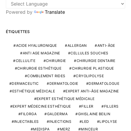
Powered by
Translate
ÉTIQUETTES
ACIDE HYALURONIQUE
ALLERGAN
ANTI-ÂGE
ANTI AGE MAGAZINE
CELLULES SOUCHES
CELLULITE
CHIRURGIE
CHIRURGIE DENTAIRE
CHIRURGIE ESTHÉTIQUE
CHIRURGIE PLASTIQUE
COMBLEMENT RIDES
CRYOLIPOLYSE
DERMACEUTIC
DERMATOLOGIE
DERMATOLOGUE
ESTHÉTIQUE MÉDICALE
EXPERT ANTI-ÂGE MAGAZINE
EXPERT ESTHÉTIQUE MÉDICALE
EXPERT MÉDECINE ESTHÉTIQUE
FILLER
FILLERS
FILORGA
GALDERMA
GHISLAINE BEILIN
INJECTABLES
INJECTIONS
LED
LIPOLYSE
MEDISPA
MERZ
MINCEUR