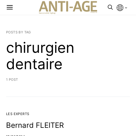
POSTS BY TAG
chirurgien
dentaire
1 POST
LES EXPERTS
Bernard FLEITER