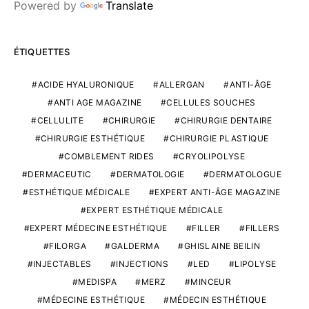
Powered by
Translate
ÉTIQUETTES
ACIDE HYALURONIQUE
ALLERGAN
ANTI-ÂGE
ANTI AGE MAGAZINE
CELLULES SOUCHES
CELLULITE
CHIRURGIE
CHIRURGIE DENTAIRE
CHIRURGIE ESTHÉTIQUE
CHIRURGIE PLASTIQUE
COMBLEMENT RIDES
CRYOLIPOLYSE
DERMACEUTIC
DERMATOLOGIE
DERMATOLOGUE
ESTHÉTIQUE MÉDICALE
EXPERT ANTI-ÂGE MAGAZINE
EXPERT ESTHÉTIQUE MÉDICALE
EXPERT MÉDECINE ESTHÉTIQUE
FILLER
FILLERS
FILORGA
GALDERMA
GHISLAINE BEILIN
INJECTABLES
INJECTIONS
LED
LIPOLYSE
MEDISPA
MERZ
MINCEUR
MÉDECINE ESTHÉTIQUE
MÉDECIN ESTHÉTIQUE