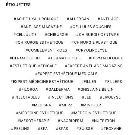
ÉTIQUETTES
ACIDE HYALURONIQUE
ALLERGAN
ANTI-ÂGE
ANTI AGE MAGAZINE
CELLULES SOUCHES
CELLULITE
CHIRURGIE
CHIRURGIE DENTAIRE
CHIRURGIE ESTHÉTIQUE
CHIRURGIE PLASTIQUE
COMBLEMENT RIDES
CRYOLIPOLYSE
DERMACEUTIC
DERMATOLOGIE
DERMATOLOGUE
ESTHÉTIQUE MÉDICALE
EXPERT ANTI-ÂGE MAGAZINE
EXPERT ESTHÉTIQUE MÉDICALE
EXPERT MÉDECINE ESTHÉTIQUE
FILLER
FILLERS
FILORGA
GALDERMA
GHISLAINE BEILIN
INJECTABLES
INJECTIONS
LED
LIPOLYSE
MEDISPA
MERZ
MINCEUR
MÉDECINE ESTHÉTIQUE
MÉDECIN ESTHÉTIQUE
MÉSOTHÉRAPIE
NACRIDERM
NUTRITION
PEELING
SPA
SPAS
SUISSE
TEOXANE