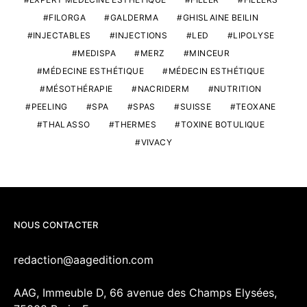
FILORGA
GALDERMA
GHISLAINE BEILIN
INJECTABLES
INJECTIONS
LED
LIPOLYSE
MEDISPA
MERZ
MINCEUR
MÉDECINE ESTHÉTIQUE
MÉDECIN ESTHÉTIQUE
MÉSOTHÉRAPIE
NACRIDERM
NUTRITION
PEELING
SPA
SPAS
SUISSE
TEOXANE
THALASSO
THERMES
TOXINE BOTULIQUE
VIVACY
NOUS CONTACTER
redaction@aagedition.com
AAG, Immeuble D, 66 avenue des Champs Elysées,