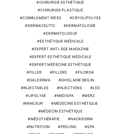
CHIRURGIE ESTHÉTIQUE
CHIRURGIE PLASTIQUE
COMBLEMENT RIDES
CRYOLIPOLYSE
DERMACEUTIC
DERMATOLOGIE
DERMATOLOGUE
ESTHÉTIQUE MÉDICALE
EXPERT ANTI-ÂGE MAGAZINE
EXPERT ESTHÉTIQUE MÉDICALE
EXPERT MÉDECINE ESTHÉTIQUE
FILLER
FILLERS
FILORGA
GALDERMA
GHISLAINE BEILIN
INJECTABLES
INJECTIONS
LED
LIPOLYSE
MEDISPA
MERZ
MINCEUR
MÉDECINE ESTHÉTIQUE
MÉDECIN ESTHÉTIQUE
MÉSOTHÉRAPIE
NACRIDERM
NUTRITION
PEELING
SPA