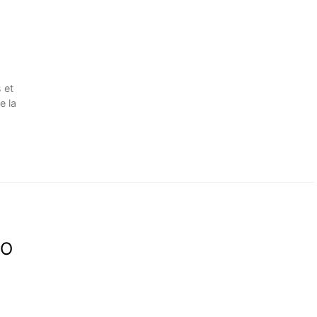
 et
e la
DO