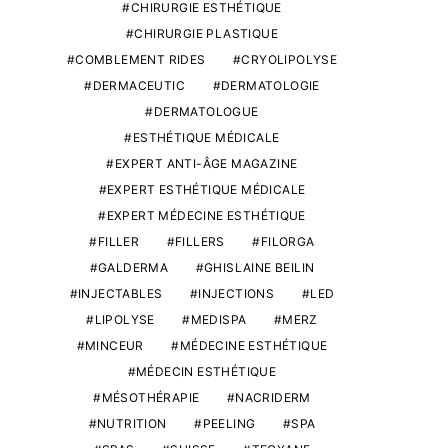
CHIRURGIE ESTHÉTIQUE
CHIRURGIE PLASTIQUE
COMBLEMENT RIDES
CRYOLIPOLYSE
DERMACEUTIC
DERMATOLOGIE
DERMATOLOGUE
ESTHÉTIQUE MÉDICALE
EXPERT ANTI-ÂGE MAGAZINE
EXPERT ESTHÉTIQUE MÉDICALE
EXPERT MÉDECINE ESTHÉTIQUE
FILLER
FILLERS
FILORGA
GALDERMA
GHISLAINE BEILIN
INJECTABLES
INJECTIONS
LED
LIPOLYSE
MEDISPA
MERZ
MINCEUR
MÉDECINE ESTHÉTIQUE
MÉDECIN ESTHÉTIQUE
MÉSOTHÉRAPIE
NACRIDERM
NUTRITION
PEELING
SPA