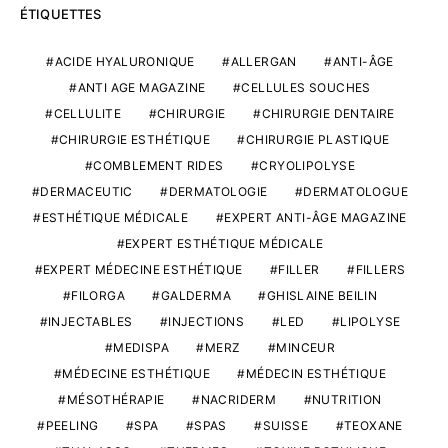
ÉTIQUETTES
ACIDE HYALURONIQUE
ALLERGAN
ANTI-ÂGE
ANTI AGE MAGAZINE
CELLULES SOUCHES
CELLULITE
CHIRURGIE
CHIRURGIE DENTAIRE
CHIRURGIE ESTHÉTIQUE
CHIRURGIE PLASTIQUE
COMBLEMENT RIDES
CRYOLIPOLYSE
DERMACEUTIC
DERMATOLOGIE
DERMATOLOGUE
ESTHÉTIQUE MÉDICALE
EXPERT ANTI-ÂGE MAGAZINE
EXPERT ESTHÉTIQUE MÉDICALE
EXPERT MÉDECINE ESTHÉTIQUE
FILLER
FILLERS
FILORGA
GALDERMA
GHISLAINE BEILIN
INJECTABLES
INJECTIONS
LED
LIPOLYSE
MEDISPA
MERZ
MINCEUR
MÉDECINE ESTHÉTIQUE
MÉDECIN ESTHÉTIQUE
MÉSOTHÉRAPIE
NACRIDERM
NUTRITION
PEELING
SPA
SPAS
SUISSE
TEOXANE