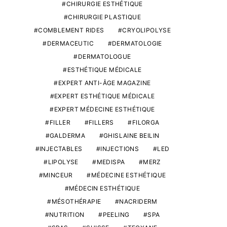
CHIRURGIE ESTHÉTIQUE
CHIRURGIE PLASTIQUE
COMBLEMENT RIDES
CRYOLIPOLYSE
DERMACEUTIC
DERMATOLOGIE
DERMATOLOGUE
ESTHÉTIQUE MÉDICALE
EXPERT ANTI-ÂGE MAGAZINE
EXPERT ESTHÉTIQUE MÉDICALE
EXPERT MÉDECINE ESTHÉTIQUE
FILLER
FILLERS
FILORGA
GALDERMA
GHISLAINE BEILIN
INJECTABLES
INJECTIONS
LED
LIPOLYSE
MEDISPA
MERZ
MINCEUR
MÉDECINE ESTHÉTIQUE
MÉDECIN ESTHÉTIQUE
MÉSOTHÉRAPIE
NACRIDERM
NUTRITION
PEELING
SPA