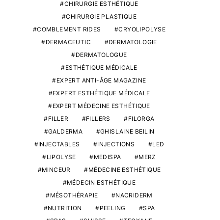
CHIRURGIE ESTHÉTIQUE
CHIRURGIE PLASTIQUE
COMBLEMENT RIDES
CRYOLIPOLYSE
DERMACEUTIC
DERMATOLOGIE
DERMATOLOGUE
ESTHÉTIQUE MÉDICALE
EXPERT ANTI-ÂGE MAGAZINE
EXPERT ESTHÉTIQUE MÉDICALE
EXPERT MÉDECINE ESTHÉTIQUE
FILLER
FILLERS
FILORGA
GALDERMA
GHISLAINE BEILIN
INJECTABLES
INJECTIONS
LED
LIPOLYSE
MEDISPA
MERZ
MINCEUR
MÉDECINE ESTHÉTIQUE
MÉDECIN ESTHÉTIQUE
MÉSOTHÉRAPIE
NACRIDERM
NUTRITION
PEELING
SPA