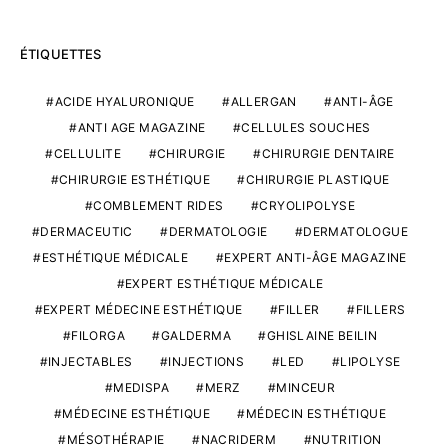
ÉTIQUETTES
ACIDE HYALURONIQUE
ALLERGAN
ANTI-ÂGE
ANTI AGE MAGAZINE
CELLULES SOUCHES
CELLULITE
CHIRURGIE
CHIRURGIE DENTAIRE
CHIRURGIE ESTHÉTIQUE
CHIRURGIE PLASTIQUE
COMBLEMENT RIDES
CRYOLIPOLYSE
DERMACEUTIC
DERMATOLOGIE
DERMATOLOGUE
ESTHÉTIQUE MÉDICALE
EXPERT ANTI-ÂGE MAGAZINE
EXPERT ESTHÉTIQUE MÉDICALE
EXPERT MÉDECINE ESTHÉTIQUE
FILLER
FILLERS
FILORGA
GALDERMA
GHISLAINE BEILIN
INJECTABLES
INJECTIONS
LED
LIPOLYSE
MEDISPA
MERZ
MINCEUR
MÉDECINE ESTHÉTIQUE
MÉDECIN ESTHÉTIQUE
MÉSOTHÉRAPIE
NACRIDERM
NUTRITION