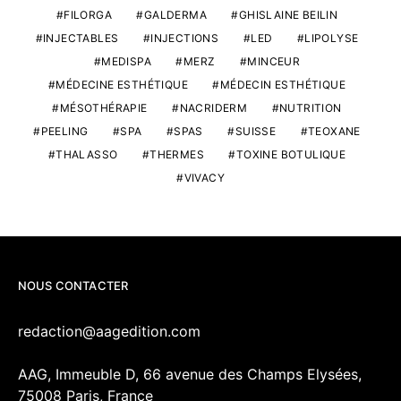
FILORGA
GALDERMA
GHISLAINE BEILIN
INJECTABLES
INJECTIONS
LED
LIPOLYSE
MEDISPA
MERZ
MINCEUR
MÉDECINE ESTHÉTIQUE
MÉDECIN ESTHÉTIQUE
MÉSOTHÉRAPIE
NACRIDERM
NUTRITION
PEELING
SPA
SPAS
SUISSE
TEOXANE
THALASSO
THERMES
TOXINE BOTULIQUE
VIVACY
NOUS CONTACTER
redaction@aagedition.com
AAG, Immeuble D, 66 avenue des Champs Elysées,
75008 Paris, France