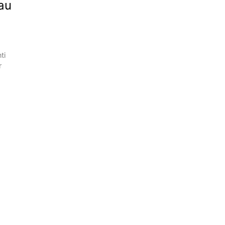
au
ti
r