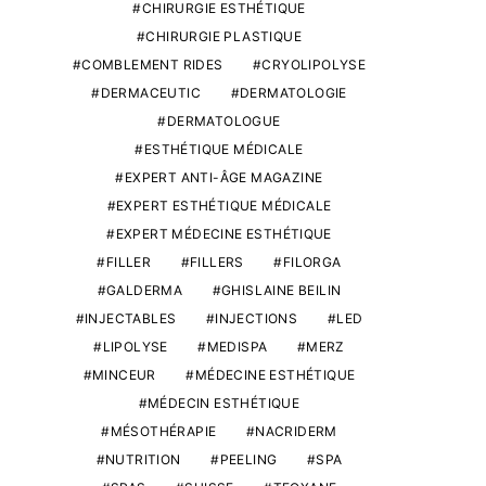
CHIRURGIE ESTHÉTIQUE
CHIRURGIE PLASTIQUE
COMBLEMENT RIDES
CRYOLIPOLYSE
DERMACEUTIC
DERMATOLOGIE
DERMATOLOGUE
ESTHÉTIQUE MÉDICALE
EXPERT ANTI-ÂGE MAGAZINE
EXPERT ESTHÉTIQUE MÉDICALE
EXPERT MÉDECINE ESTHÉTIQUE
FILLER
FILLERS
FILORGA
GALDERMA
GHISLAINE BEILIN
INJECTABLES
INJECTIONS
LED
LIPOLYSE
MEDISPA
MERZ
MINCEUR
MÉDECINE ESTHÉTIQUE
MÉDECIN ESTHÉTIQUE
MÉSOTHÉRAPIE
NACRIDERM
NUTRITION
PEELING
SPA