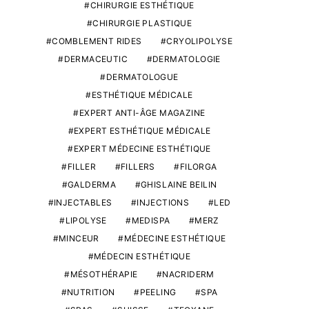
CHIRURGIE ESTHÉTIQUE
CHIRURGIE PLASTIQUE
COMBLEMENT RIDES
CRYOLIPOLYSE
DERMACEUTIC
DERMATOLOGIE
DERMATOLOGUE
ESTHÉTIQUE MÉDICALE
EXPERT ANTI-ÂGE MAGAZINE
EXPERT ESTHÉTIQUE MÉDICALE
EXPERT MÉDECINE ESTHÉTIQUE
FILLER
FILLERS
FILORGA
GALDERMA
GHISLAINE BEILIN
INJECTABLES
INJECTIONS
LED
LIPOLYSE
MEDISPA
MERZ
MINCEUR
MÉDECINE ESTHÉTIQUE
MÉDECIN ESTHÉTIQUE
MÉSOTHÉRAPIE
NACRIDERM
NUTRITION
PEELING
SPA