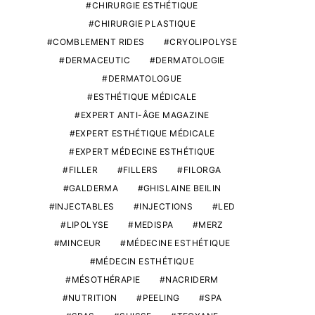
CHIRURGIE ESTHÉTIQUE
CHIRURGIE PLASTIQUE
COMBLEMENT RIDES
CRYOLIPOLYSE
DERMACEUTIC
DERMATOLOGIE
DERMATOLOGUE
ESTHÉTIQUE MÉDICALE
EXPERT ANTI-ÂGE MAGAZINE
EXPERT ESTHÉTIQUE MÉDICALE
EXPERT MÉDECINE ESTHÉTIQUE
FILLER
FILLERS
FILORGA
GALDERMA
GHISLAINE BEILIN
INJECTABLES
INJECTIONS
LED
LIPOLYSE
MEDISPA
MERZ
MINCEUR
MÉDECINE ESTHÉTIQUE
MÉDECIN ESTHÉTIQUE
MÉSOTHÉRAPIE
NACRIDERM
NUTRITION
PEELING
SPA