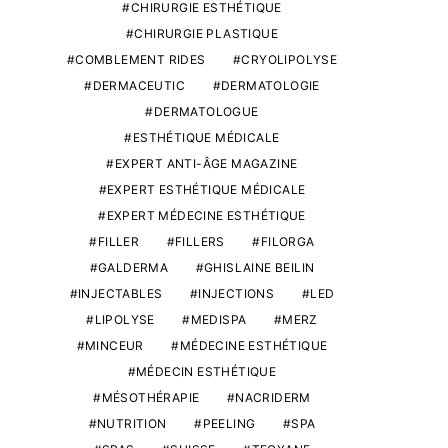
CHIRURGIE ESTHÉTIQUE
CHIRURGIE PLASTIQUE
COMBLEMENT RIDES
CRYOLIPOLYSE
DERMACEUTIC
DERMATOLOGIE
DERMATOLOGUE
ESTHÉTIQUE MÉDICALE
EXPERT ANTI-ÂGE MAGAZINE
EXPERT ESTHÉTIQUE MÉDICALE
EXPERT MÉDECINE ESTHÉTIQUE
FILLER
FILLERS
FILORGA
GALDERMA
GHISLAINE BEILIN
INJECTABLES
INJECTIONS
LED
LIPOLYSE
MEDISPA
MERZ
MINCEUR
MÉDECINE ESTHÉTIQUE
MÉDECIN ESTHÉTIQUE
MÉSOTHÉRAPIE
NACRIDERM
NUTRITION
PEELING
SPA