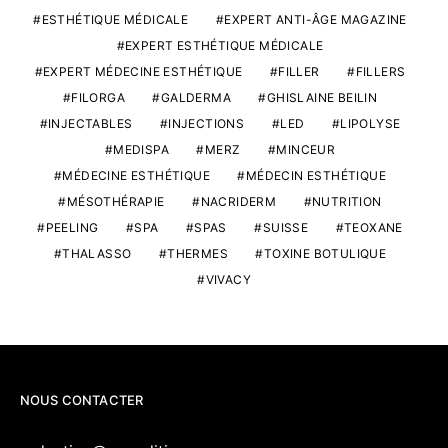
ESTHÉTIQUE MÉDICALE
EXPERT ANTI-ÂGE MAGAZINE
EXPERT ESTHÉTIQUE MÉDICALE
EXPERT MÉDECINE ESTHÉTIQUE
FILLER
FILLERS
FILORGA
GALDERMA
GHISLAINE BEILIN
INJECTABLES
INJECTIONS
LED
LIPOLYSE
MEDISPA
MERZ
MINCEUR
MÉDECINE ESTHÉTIQUE
MÉDECIN ESTHÉTIQUE
MÉSOTHÉRAPIE
NACRIDERM
NUTRITION
PEELING
SPA
SPAS
SUISSE
TEOXANE
THALASSO
THERMES
TOXINE BOTULIQUE
VIVACY
NOUS CONTACTER