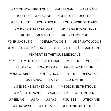
ACIDE HYALURONIQUE
ALLERGAN
ANTI-ÂGE
ANTI AGE MAGAZINE
CELLULES SOUCHES
CELLULITE
CHIRURGIE
CHIRURGIE DENTAIRE
CHIRURGIE ESTHÉTIQUE
CHIRURGIE PLASTIQUE
COMBLEMENT RIDES
CRYOLIPOLYSE
DERMACEUTIC
DERMATOLOGIE
DERMATOLOGUE
ESTHÉTIQUE MÉDICALE
EXPERT ANTI-ÂGE MAGAZINE
EXPERT ESTHÉTIQUE MÉDICALE
EXPERT MÉDECINE ESTHÉTIQUE
FILLER
FILLERS
FILORGA
GALDERMA
GHISLAINE BEILIN
INJECTABLES
INJECTIONS
LED
LIPOLYSE
MEDISPA
MERZ
MINCEUR
MÉDECINE ESTHÉTIQUE
MÉDECIN ESTHÉTIQUE
MÉSOTHÉRAPIE
NACRIDERM
NUTRITION
PEELING
SPA
SPAS
SUISSE
TEOXANE
THALASSO
THERMES
TOXINE BOTULIQUE