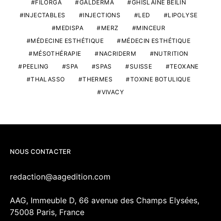
FILORGA
GALDERMA
GHISLAINE BEILIN
INJECTABLES
INJECTIONS
LED
LIPOLYSE
MEDISPA
MERZ
MINCEUR
MÉDECINE ESTHÉTIQUE
MÉDECIN ESTHÉTIQUE
MÉSOTHÉRAPIE
NACRIDERM
NUTRITION
PEELING
SPA
SPAS
SUISSE
TEOXANE
THALASSO
THERMES
TOXINE BOTULIQUE
VIVACY
NOUS CONTACTER
redaction@aagedition.com
AAG, Immeuble D, 66 avenue des Champs Elysées,
75008 Paris, France