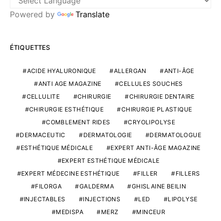
Powered by
Translate
ÉTIQUETTES
ACIDE HYALURONIQUE
ALLERGAN
ANTI-ÂGE
ANTI AGE MAGAZINE
CELLULES SOUCHES
CELLULITE
CHIRURGIE
CHIRURGIE DENTAIRE
CHIRURGIE ESTHÉTIQUE
CHIRURGIE PLASTIQUE
COMBLEMENT RIDES
CRYOLIPOLYSE
DERMACEUTIC
DERMATOLOGIE
DERMATOLOGUE
ESTHÉTIQUE MÉDICALE
EXPERT ANTI-ÂGE MAGAZINE
EXPERT ESTHÉTIQUE MÉDICALE
EXPERT MÉDECINE ESTHÉTIQUE
FILLER
FILLERS
FILORGA
GALDERMA
GHISLAINE BEILIN
INJECTABLES
INJECTIONS
LED
LIPOLYSE
MEDISPA
MERZ
MINCEUR