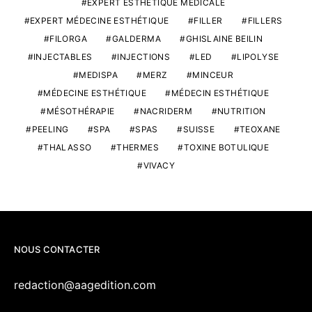
EXPERT ESTHÉTIQUE MÉDICALE
EXPERT MÉDECINE ESTHÉTIQUE
FILLER
FILLERS
FILORGA
GALDERMA
GHISLAINE BEILIN
INJECTABLES
INJECTIONS
LED
LIPOLYSE
MEDISPA
MERZ
MINCEUR
MÉDECINE ESTHÉTIQUE
MÉDECIN ESTHÉTIQUE
MÉSOTHÉRAPIE
NACRIDERM
NUTRITION
PEELING
SPA
SPAS
SUISSE
TEOXANE
THALASSO
THERMES
TOXINE BOTULIQUE
VIVACY
NOUS CONTACTER
redaction@aagedition.com