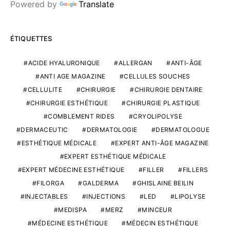
Powered by
Translate
ÉTIQUETTES
ACIDE HYALURONIQUE
ALLERGAN
ANTI-ÂGE
ANTI AGE MAGAZINE
CELLULES SOUCHES
CELLULITE
CHIRURGIE
CHIRURGIE DENTAIRE
CHIRURGIE ESTHÉTIQUE
CHIRURGIE PLASTIQUE
COMBLEMENT RIDES
CRYOLIPOLYSE
DERMACEUTIC
DERMATOLOGIE
DERMATOLOGUE
ESTHÉTIQUE MÉDICALE
EXPERT ANTI-ÂGE MAGAZINE
EXPERT ESTHÉTIQUE MÉDICALE
EXPERT MÉDECINE ESTHÉTIQUE
FILLER
FILLERS
FILORGA
GALDERMA
GHISLAINE BEILIN
INJECTABLES
INJECTIONS
LED
LIPOLYSE
MEDISPA
MERZ
MINCEUR
MÉDECINE ESTHÉTIQUE
MÉDECIN ESTHÉTIQUE