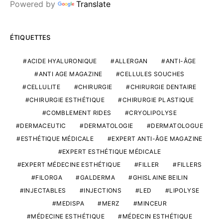
Powered by
Translate
ÉTIQUETTES
ACIDE HYALURONIQUE
ALLERGAN
ANTI-ÂGE
ANTI AGE MAGAZINE
CELLULES SOUCHES
CELLULITE
CHIRURGIE
CHIRURGIE DENTAIRE
CHIRURGIE ESTHÉTIQUE
CHIRURGIE PLASTIQUE
COMBLEMENT RIDES
CRYOLIPOLYSE
DERMACEUTIC
DERMATOLOGIE
DERMATOLOGUE
ESTHÉTIQUE MÉDICALE
EXPERT ANTI-ÂGE MAGAZINE
EXPERT ESTHÉTIQUE MÉDICALE
EXPERT MÉDECINE ESTHÉTIQUE
FILLER
FILLERS
FILORGA
GALDERMA
GHISLAINE BEILIN
INJECTABLES
INJECTIONS
LED
LIPOLYSE
MEDISPA
MERZ
MINCEUR
MÉDECINE ESTHÉTIQUE
MÉDECIN ESTHÉTIQUE