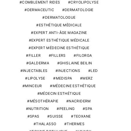
COMBLEMENT RIDES
CRYOLIPOLYSE
DERMACEUTIC
DERMATOLOGIE
DERMATOLOGUE
ESTHÉTIQUE MÉDICALE
EXPERT ANTI-ÂGE MAGAZINE
EXPERT ESTHÉTIQUE MÉDICALE
EXPERT MÉDECINE ESTHÉTIQUE
FILLER
FILLERS
FILORGA
GALDERMA
GHISLAINE BEILIN
INJECTABLES
INJECTIONS
LED
LIPOLYSE
MEDISPA
MERZ
MINCEUR
MÉDECINE ESTHÉTIQUE
MÉDECIN ESTHÉTIQUE
MÉSOTHÉRAPIE
NACRIDERM
NUTRITION
PEELING
SPA
SPAS
SUISSE
TEOXANE
THALASSO
THERMES