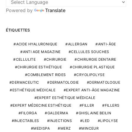
Powered by
Translate
ÉTIQUETTES
ACIDE HYALURONIQUE
ALLERGAN
ANTI-ÂGE
ANTI AGE MAGAZINE
CELLULES SOUCHES
CELLULITE
CHIRURGIE
CHIRURGIE DENTAIRE
CHIRURGIE ESTHÉTIQUE
CHIRURGIE PLASTIQUE
COMBLEMENT RIDES
CRYOLIPOLYSE
DERMACEUTIC
DERMATOLOGIE
DERMATOLOGUE
ESTHÉTIQUE MÉDICALE
EXPERT ANTI-ÂGE MAGAZINE
EXPERT ESTHÉTIQUE MÉDICALE
EXPERT MÉDECINE ESTHÉTIQUE
FILLER
FILLERS
FILORGA
GALDERMA
GHISLAINE BEILIN
INJECTABLES
INJECTIONS
LED
LIPOLYSE
MEDISPA
MERZ
MINCEUR