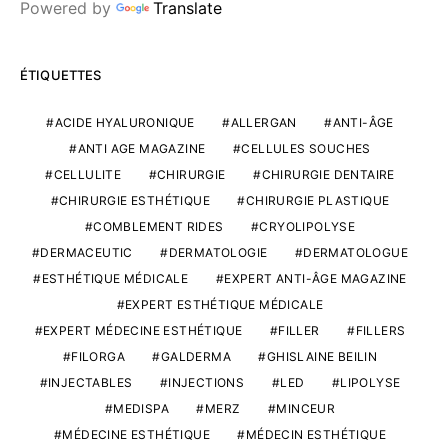
Powered by
Translate
ÉTIQUETTES
ACIDE HYALURONIQUE
ALLERGAN
ANTI-ÂGE
ANTI AGE MAGAZINE
CELLULES SOUCHES
CELLULITE
CHIRURGIE
CHIRURGIE DENTAIRE
CHIRURGIE ESTHÉTIQUE
CHIRURGIE PLASTIQUE
COMBLEMENT RIDES
CRYOLIPOLYSE
DERMACEUTIC
DERMATOLOGIE
DERMATOLOGUE
ESTHÉTIQUE MÉDICALE
EXPERT ANTI-ÂGE MAGAZINE
EXPERT ESTHÉTIQUE MÉDICALE
EXPERT MÉDECINE ESTHÉTIQUE
FILLER
FILLERS
FILORGA
GALDERMA
GHISLAINE BEILIN
INJECTABLES
INJECTIONS
LED
LIPOLYSE
MEDISPA
MERZ
MINCEUR
MÉDECINE ESTHÉTIQUE
MÉDECIN ESTHÉTIQUE