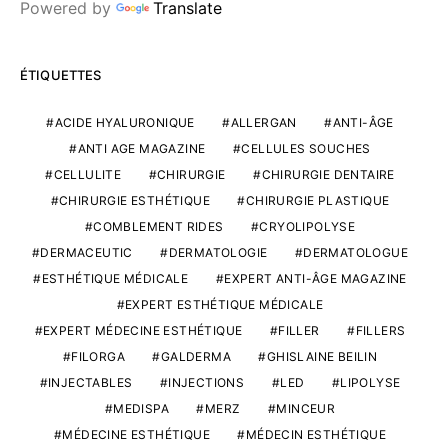
Powered by
Translate
ÉTIQUETTES
ACIDE HYALURONIQUE
ALLERGAN
ANTI-ÂGE
ANTI AGE MAGAZINE
CELLULES SOUCHES
CELLULITE
CHIRURGIE
CHIRURGIE DENTAIRE
CHIRURGIE ESTHÉTIQUE
CHIRURGIE PLASTIQUE
COMBLEMENT RIDES
CRYOLIPOLYSE
DERMACEUTIC
DERMATOLOGIE
DERMATOLOGUE
ESTHÉTIQUE MÉDICALE
EXPERT ANTI-ÂGE MAGAZINE
EXPERT ESTHÉTIQUE MÉDICALE
EXPERT MÉDECINE ESTHÉTIQUE
FILLER
FILLERS
FILORGA
GALDERMA
GHISLAINE BEILIN
INJECTABLES
INJECTIONS
LED
LIPOLYSE
MEDISPA
MERZ
MINCEUR
MÉDECINE ESTHÉTIQUE
MÉDECIN ESTHÉTIQUE