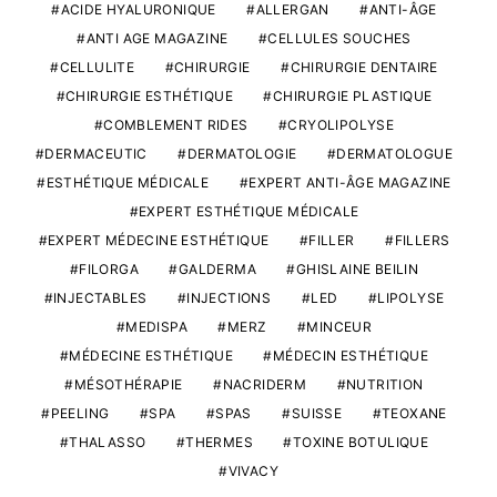
ACIDE HYALURONIQUE
ALLERGAN
ANTI-ÂGE
ANTI AGE MAGAZINE
CELLULES SOUCHES
CELLULITE
CHIRURGIE
CHIRURGIE DENTAIRE
CHIRURGIE ESTHÉTIQUE
CHIRURGIE PLASTIQUE
COMBLEMENT RIDES
CRYOLIPOLYSE
DERMACEUTIC
DERMATOLOGIE
DERMATOLOGUE
ESTHÉTIQUE MÉDICALE
EXPERT ANTI-ÂGE MAGAZINE
EXPERT ESTHÉTIQUE MÉDICALE
EXPERT MÉDECINE ESTHÉTIQUE
FILLER
FILLERS
FILORGA
GALDERMA
GHISLAINE BEILIN
INJECTABLES
INJECTIONS
LED
LIPOLYSE
MEDISPA
MERZ
MINCEUR
MÉDECINE ESTHÉTIQUE
MÉDECIN ESTHÉTIQUE
MÉSOTHÉRAPIE
NACRIDERM
NUTRITION
PEELING
SPA
SPAS
SUISSE
TEOXANE
THALASSO
THERMES
TOXINE BOTULIQUE
VIVACY