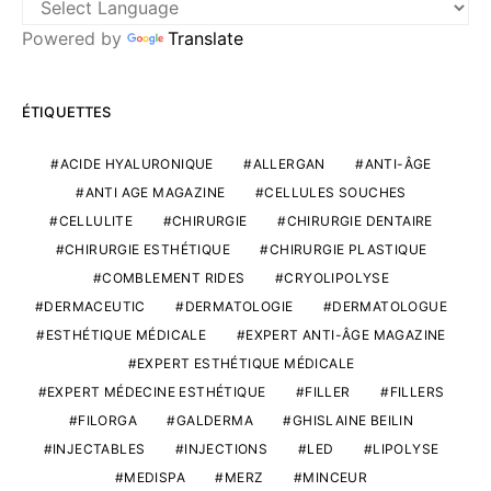
Powered by
Translate
ÉTIQUETTES
ACIDE HYALURONIQUE
ALLERGAN
ANTI-ÂGE
ANTI AGE MAGAZINE
CELLULES SOUCHES
CELLULITE
CHIRURGIE
CHIRURGIE DENTAIRE
CHIRURGIE ESTHÉTIQUE
CHIRURGIE PLASTIQUE
COMBLEMENT RIDES
CRYOLIPOLYSE
DERMACEUTIC
DERMATOLOGIE
DERMATOLOGUE
ESTHÉTIQUE MÉDICALE
EXPERT ANTI-ÂGE MAGAZINE
EXPERT ESTHÉTIQUE MÉDICALE
EXPERT MÉDECINE ESTHÉTIQUE
FILLER
FILLERS
FILORGA
GALDERMA
GHISLAINE BEILIN
INJECTABLES
INJECTIONS
LED
LIPOLYSE
MEDISPA
MERZ
MINCEUR