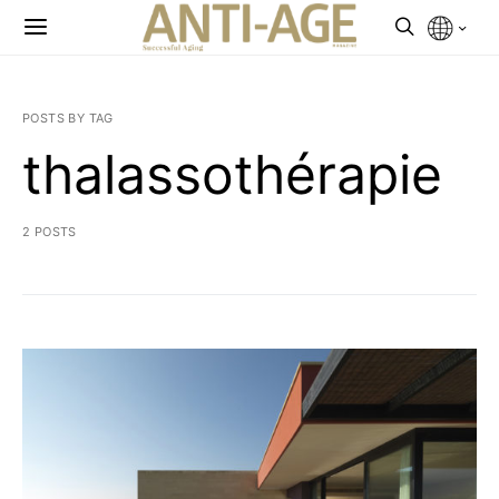
POSTS BY TAG
thalassothérapie
2 POSTS