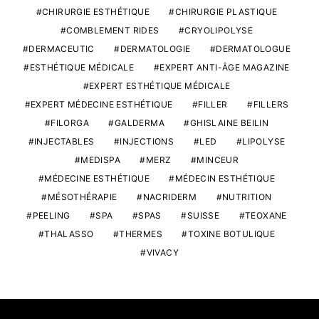
CHIRURGIE ESTHÉTIQUE
CHIRURGIE PLASTIQUE
COMBLEMENT RIDES
CRYOLIPOLYSE
DERMACEUTIC
DERMATOLOGIE
DERMATOLOGUE
ESTHÉTIQUE MÉDICALE
EXPERT ANTI-ÂGE MAGAZINE
EXPERT ESTHÉTIQUE MÉDICALE
EXPERT MÉDECINE ESTHÉTIQUE
FILLER
FILLERS
FILORGA
GALDERMA
GHISLAINE BEILIN
INJECTABLES
INJECTIONS
LED
LIPOLYSE
MEDISPA
MERZ
MINCEUR
MÉDECINE ESTHÉTIQUE
MÉDECIN ESTHÉTIQUE
MÉSOTHÉRAPIE
NACRIDERM
NUTRITION
PEELING
SPA
SPAS
SUISSE
TEOXANE
THALASSO
THERMES
TOXINE BOTULIQUE
VIVACY