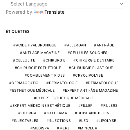
Powered by
Translate
ÉTIQUETTES
ACIDE HYALURONIQUE
ALLERGAN
ANTI-ÂGE
ANTI AGE MAGAZINE
CELLULES SOUCHES
CELLULITE
CHIRURGIE
CHIRURGIE DENTAIRE
CHIRURGIE ESTHÉTIQUE
CHIRURGIE PLASTIQUE
COMBLEMENT RIDES
CRYOLIPOLYSE
DERMACEUTIC
DERMATOLOGIE
DERMATOLOGUE
ESTHÉTIQUE MÉDICALE
EXPERT ANTI-ÂGE MAGAZINE
EXPERT ESTHÉTIQUE MÉDICALE
EXPERT MÉDECINE ESTHÉTIQUE
FILLER
FILLERS
FILORGA
GALDERMA
GHISLAINE BEILIN
INJECTABLES
INJECTIONS
LED
LIPOLYSE
MEDISPA
MERZ
MINCEUR