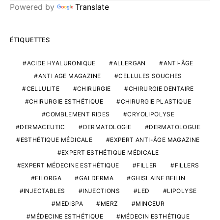
Powered by
Translate
ÉTIQUETTES
ACIDE HYALURONIQUE
ALLERGAN
ANTI-ÂGE
ANTI AGE MAGAZINE
CELLULES SOUCHES
CELLULITE
CHIRURGIE
CHIRURGIE DENTAIRE
CHIRURGIE ESTHÉTIQUE
CHIRURGIE PLASTIQUE
COMBLEMENT RIDES
CRYOLIPOLYSE
DERMACEUTIC
DERMATOLOGIE
DERMATOLOGUE
ESTHÉTIQUE MÉDICALE
EXPERT ANTI-ÂGE MAGAZINE
EXPERT ESTHÉTIQUE MÉDICALE
EXPERT MÉDECINE ESTHÉTIQUE
FILLER
FILLERS
FILORGA
GALDERMA
GHISLAINE BEILIN
INJECTABLES
INJECTIONS
LED
LIPOLYSE
MEDISPA
MERZ
MINCEUR
MÉDECINE ESTHÉTIQUE
MÉDECIN ESTHÉTIQUE