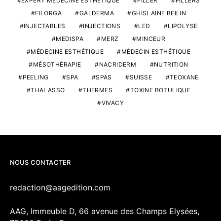
EXPERT MÉDECINE ESTHÉTIQUE
FILLER
FILLERS
FILORGA
GALDERMA
GHISLAINE BEILIN
INJECTABLES
INJECTIONS
LED
LIPOLYSE
MEDISPA
MERZ
MINCEUR
MÉDECINE ESTHÉTIQUE
MÉDECIN ESTHÉTIQUE
MÉSOTHÉRAPIE
NACRIDERM
NUTRITION
PEELING
SPA
SPAS
SUISSE
TEOXANE
THALASSO
THERMES
TOXINE BOTULIQUE
VIVACY
NOUS CONTACTER
redaction@aagedition.com
AAG, Immeuble D, 66 avenue des Champs Elysées,