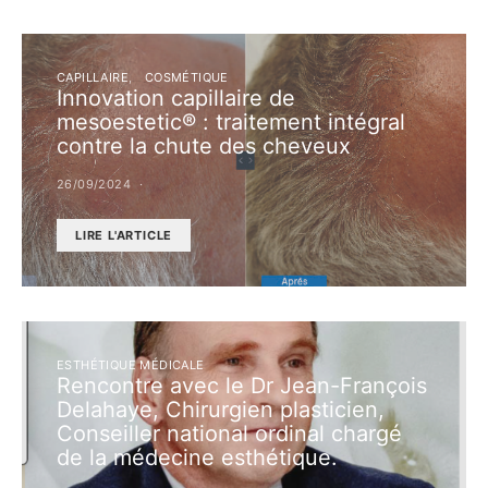
CAPILLAIRE
COSMÉTIQUE
Innovation capillaire de
mesoestetic® : traitement intégral
contre la chute des cheveux
26/09/2024
LIRE L'ARTICLE
ESTHÉTIQUE MÉDICALE
Rencontre avec le Dr Jean-François
Delahaye, Chirurgien plasticien,
Conseiller national ordinal chargé
de la médecine esthétique.