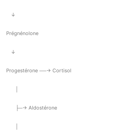
↓
Prégnénolone
↓
Progestérone ──→ Cortisol
│
├─→ Aldostérone
│