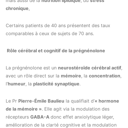
mais aussi de la
nutrition lipidique
, du
stress
chronique
,
Certains patients de 40 ans présentent des taux
comparables à ceux de sujets de 70 ans.
Rôle cérébral et cognitif de la prégnénolone
La prégnénolone est un
neurostéroïde cérébral actif
,
avec un rôle direct sur la
mémoire
, la
concentration
,
l’
humeur
, la
plasticité synaptique
.
Le Pr
Pierre-Émile Baulieu
la qualifiait d’
« hormone
de la mémoire »
. Elle agit via la modulation des
récepteurs
GABA-A
donc effet anxiolytique léger,
amélioration de la clarté cognitive et la modulation