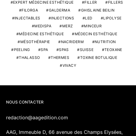
EXPERT MÉDECINE ESTHÉTIQUE
FILLER
FILLERS
FILORGA
GALDERMA
GHISLAINE BEILIN
INJECTABLES
INJECTIONS
LED
LIPOLYSE
MEDISPA
MERZ
MINCEUR
MÉDECINE ESTHÉTIQUE
MÉDECIN ESTHÉTIQUE
MÉSOTHÉRAPIE
NACRIDERM
NUTRITION
PEELING
SPA
SPAS
SUISSE
TEOXANE
THALASSO
THERMES
TOXINE BOTULIQUE
VIVACY
NOUS CONTACTER
redaction@aagedition.com
AAG, Immeuble D, 66 avenue des Champs Elysées,