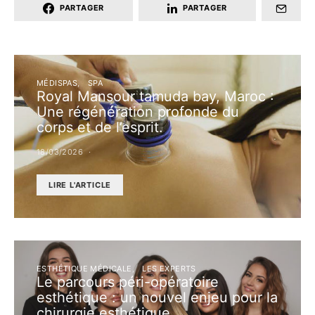
PARTAGER
PARTAGER
MÉDISPAS
SPA
Royal Mansour tamuda bay, Maroc :
Une régénération profonde du
corps et de l’esprit.
18/03/2026
LIRE L'ARTICLE
ESTHÉTIQUE MÉDICALE
LES EXPERTS
Le parcours péri-opératoire
esthétique : un nouvel enjeu pour la
chirurgie esthétique