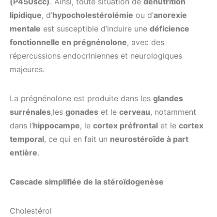
(P450scc)
. Ainsi, toute situation de
dénutrition
lipidique
, d’
hypocholestérolémie
ou d’
anorexie
mentale
est susceptible d’induire une
déficience
fonctionnelle en prégnénolone
, avec des
répercussions endocriniennes et neurologiques
majeures.
La prégnénolone est produite dans les
glandes
surrénales
,les
gonades
et le
cerveau
, notamment
dans l’
hippocampe
, le
cortex préfrontal
et le
cortex
temporal
, ce qui en fait un
neurostéroïde à part
entière
.
Cascade simplifiée de la stéroïdogenèse
Cholestérol